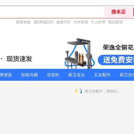
家装智能
满199减100
健康守护
中外美酒
个人护理
纸品家清
蹲便器
智能马桶
浴室柜
厨卫龙头
五金配件
厨卫挂
努力加载中，请稍后...