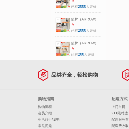
【焕新补贴】淋浴
￥
物平台-34214P1
花洒套装荣逸花洒
2000
已有
人评价
全铜主体置物钢琴
键可调节水 【方管
箭牌（ARROW）
5
冷热枪灰】全铜水
【焕新补贴】淋浴
￥
路丨钢琴键大置物
花洒套装增压铜水
2000
已有
人评价
路大置物小户型简
易无顶喷花洒 【A
箭牌（ARROW）
6
款双功能枪灰】精
【焕新补贴】淋浴
￥
铜主体置物丨3+1背
花洒套装增压铜水
200
已有
人评价
喷手持-升降款
路大置物小户型简
易无顶喷花洒 【B
款三功能奶白】全
品类齐全，轻松购物
铜水路丨大置物平
台
购物指南
配送方式
购物流程
上门自提
会员介绍
211限时达
生活旅行/团购
配送服务查
常见问题
配送费收取