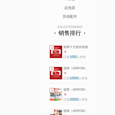
起泡器
其他配件
SALES RANKING
销售排行
箭牌十元差价链接
1
拍下联系客服 【单
￥
拍无效】 ZY 10元
1000
已有
人评价
链接联系客服 【单
拍无效】
箭牌（ARROW）
2
补差价链接 不要随
￥
意拍 拍下前联系客
10000
已有
人评价
服 【单拍无效】 1
元链接联系客服
箭牌（ARROW）
3
【单拍无效】
【焕新补贴】淋浴
￥
花洒套装增压全铜
20000
已有
人评价
花洒全套卫浴浴室
淋浴喷头花洒 A款
箭牌（ARROW）
4
银色-精铜主体丨置