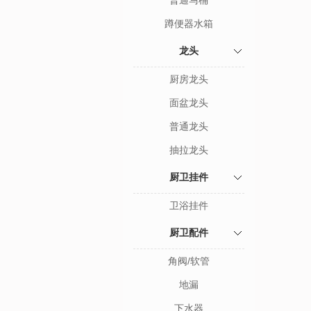
普通马桶
蹲便器水箱
龙头
厨房龙头
面盆龙头
普通龙头
抽拉龙头
厨卫挂件
卫浴挂件
厨卫配件
角阀/软管
地漏
下水器