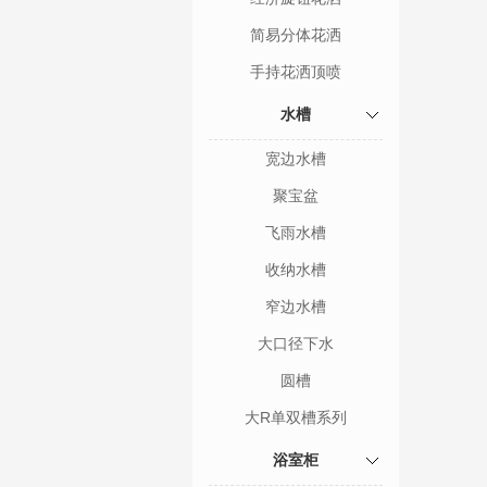
简易分体花洒
手持花洒顶喷
水槽
宽边水槽
聚宝盆
飞雨水槽
收纳水槽
窄边水槽
大口径下水
圆槽
大R单双槽系列
浴室柜